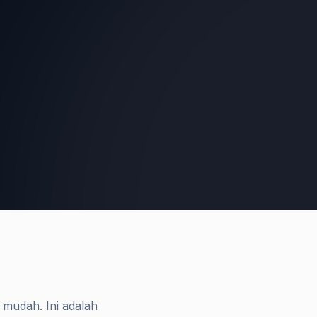
mudah. Ini adalah