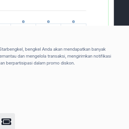
Starbengkel, bengkel Anda akan mendapatkan banyak
mantau dan mengelola transaksi, mengirimkan notifikasi
n berpartisipasi dalam promo diskon.