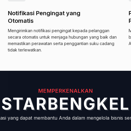
Notifikasi Pengingat yang
Otomatis
Mengirimkan notifikasi pengingat kepada pelanggan
M
secara otomatis untuk menjaga hubungan yang baik dan
b
memastikan perawatan serta penggantian suku cadang
A
tidak terlewatkan.
MEMPERKENALKAN
STARBENGKEL
asi yang dapat membantu Anda dalam mengelola bisnis s