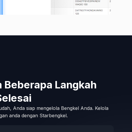
 Beberapa Langkah
elesai
dah, Anda siap mengelola Bengkel Anda. Kelola
gan anda dengan Starbengkel.