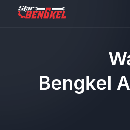
Wa
Bengkel A