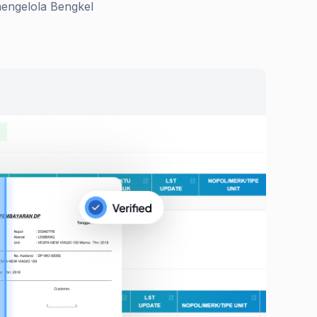
engelola Bengkel