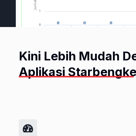
Kini Lebih Mudah D
Aplikasi Starbengke